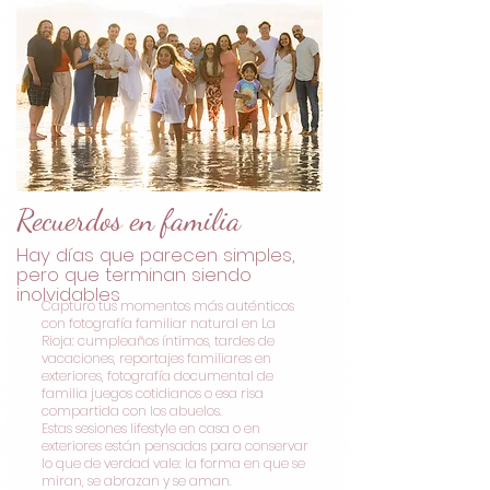
Recuerdos en familia
Hay días que parecen simples,
pero que terminan siendo
inolvidables
Capturo tus momentos más auténticos
con fotografía familiar natural en La
Rioja: cumpleaños íntimos, tardes de
vacaciones, reportajes familiares en
exteriores, fotografía documental de
familia juegos cotidianos o esa risa
compartida con los abuelos.
Estas sesiones lifestyle en casa o en
exteriores están pensadas para conservar
lo que de verdad vale: la forma en que se
miran, se abrazan y se aman.