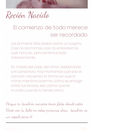
Recién Nacido
El comienzo de todo merece
ser recordado.
Los primeros días pasan como un suspiro.
Casi no dormimos, casi no entendemos
qué hora es… pero sentimos todo
intensamente.
En medio del caos, del amor desbordado
y el cansancio, hay momentos que solo el
corazón recuerda: la forma en que lo
miras mientras duerme, cómo se encoge
entre tus brazos, esa calma que te
inunda cuando lo tienes cerca.
Porque tú también mereces tener fotos donde estés.
Verte con tu bebé en estos primeros días… también es
un regalo para ti.