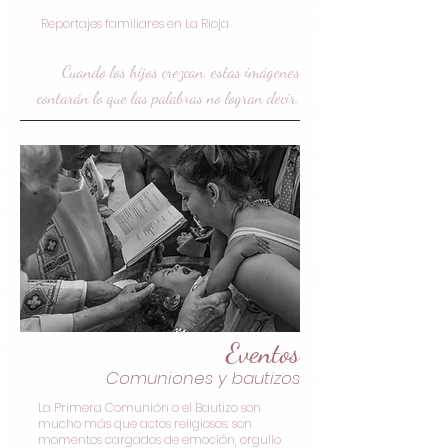
Reportajes familiares en La Rioja
​Cuando los hijos crezcan, estas imágenes
contarán lo que las palabras no logran decir.
Eventos
Comuniones y bautizos
La Primera Comunión o el Bautizo son
mucho más que actos religiosos: son
momentos cargados de emoción, orgullo