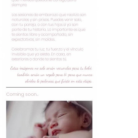
siempre.
Las sesiones de embarazo que realizo son
naturales y sin prisas. Puedes venir sola,
con tu pareja, o con tus hijos si ya son
parte de tu historia. Lo importante es que
te sientas libre y acompañada, sin
expectativas, sin moldes.
Celebramos tu luz, tu fuerza y el vínculo
invisible que ya existe. En casa, en
exteriores o donde te sientas tú.
Estas imágenes no solo serán recuerdos para tu bebé,
también serán un regalo para ti: para que nunca
olvides lo poderosa que fuiste en esta etapa.
Coming soon…