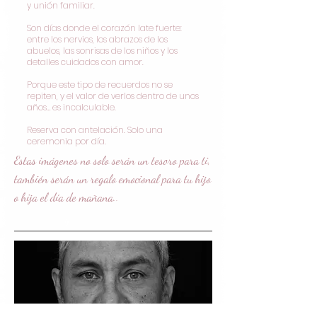
y unión familiar.
Son días donde el corazón late fuerte:
entre los nervios, los abrazos de los
abuelos, las sonrisas de los niños y los
detalles cuidados con amor.
Porque este tipo de recuerdos no se
repiten, y el valor de verlos dentro de unos
años… es incalculable.
​Reserva con antelación. Solo una
ceremonia por día.
Estas imágenes no solo serán un tesoro para ti,
también serán un regalo emocional para tu hijo
o hija el día de mañana.
.