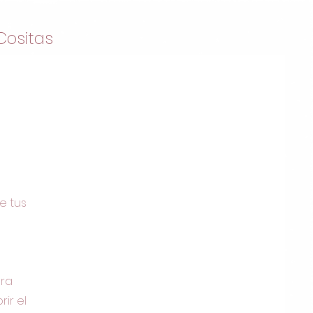
Cositas
e tus
ara
ir el