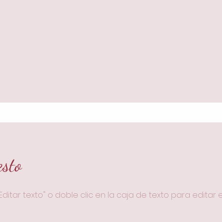
esto
"Editar texto" o doble clic en la caja de texto para editar 