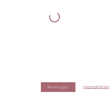
marisafotom
Whatsapp