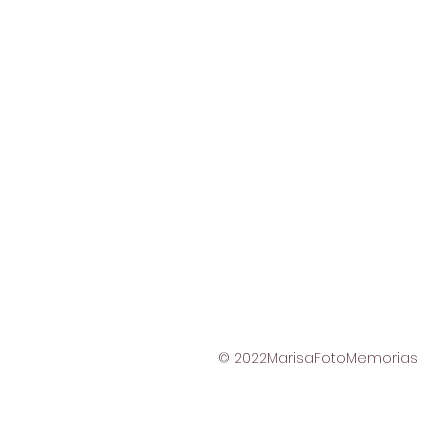
© 2022MarisaFotoMemorias
google50134e94379e9c2b.html